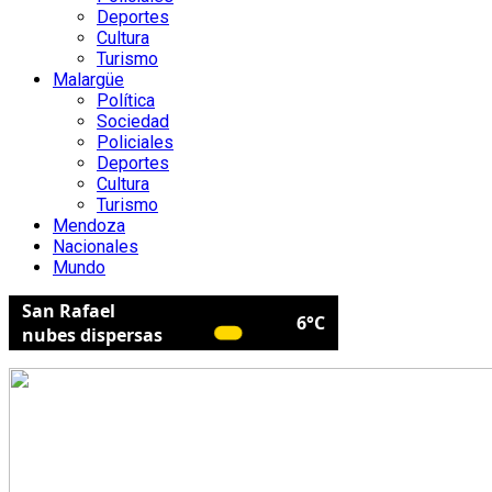
Deportes
Cultura
Turismo
Malargüe
Política
Sociedad
Policiales
Deportes
Cultura
Turismo
Mendoza
Nacionales
Mundo
San Rafael
6°C
nubes dispersas