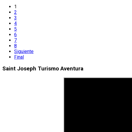
1
2
3
4
5
6
7
8
Siguiente
Final
Saint Joseph Turismo Aventura