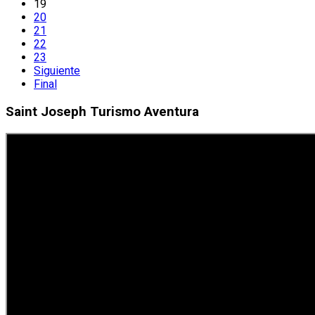
19
20
21
22
23
Siguiente
Final
Saint Joseph Turismo Aventura